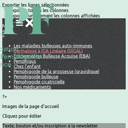
Exporter les lignes sélectionnées
Exporter toutes les colonnes
Exporter uniquement les colonnes affichées
Menu
<
>
Les maladies bulleuses auto-immunes
Dermatose à IGA Linéaire (DIGAL)
Epidermolyse Bulleuse Acquise (EBA)
Pemphigus
Chez l'enfant
Pemphigoïde de la grossesse (gravidique)
Pemphigoïde bulleuse
Pemphigoïde cicatricielle
Nos médicaments
?>
Images de la page d'accueil
Cliquez pour éditer
Texte, bouton et/ou inscription à la newsletter