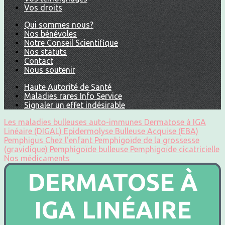
Vos droits
Qui sommes nous?
Nos bénévoles
Notre Conseil Scientifique
Nos statuts
Contact
Nous soutenir
Haute Autorité de Santé
Maladies rares Info Service
Signaler un effet indésirable
Les maladies bulleuses auto-immunes
Dermatose à IGA
Linéaire (DIGAL)
Epidermolyse Bulleuse Acquise (EBA)
Pemphigus
Chez l'enfant
Pemphigoïde de la grossesse
(gravidique)
Pemphigoïde bulleuse
Pemphigoïde cicatricielle
Nos médicaments
DERMATOSE À
IGA LINÉAIRE