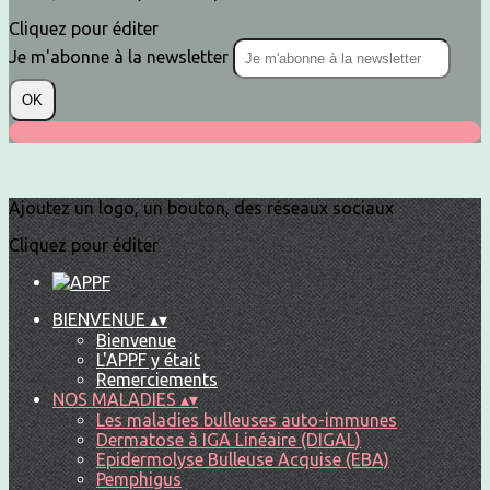
Cliquez pour éditer
Je m'abonne à la newsletter
OK
Ajoutez un logo, un bouton, des réseaux sociaux
Cliquez pour éditer
BIENVENUE
▴
▾
Bienvenue
L'APPF y était
Remerciements
NOS MALADIES
▴
▾
Les maladies bulleuses auto-immunes
Dermatose à IGA Linéaire (DIGAL)
Epidermolyse Bulleuse Acquise (EBA)
Pemphigus