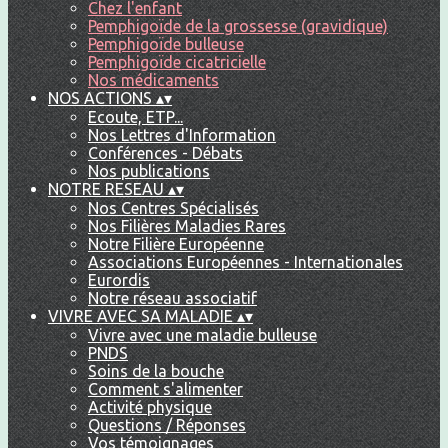
Chez l'enfant
Pemphigoïde de la grossesse (gravidique)
Pemphigoïde bulleuse
Pemphigoïde cicatricielle
Nos médicaments
NOS ACTIONS
▴
▾
Ecoute, ETP...
Nos Lettres d'Information
Conférences - Débats
Nos publications
NOTRE RESEAU
▴
▾
Nos Centres Spécialisés
Nos Filières Maladies Rares
Notre Filière Européenne
Associations Européennes - Internationales
Eurordis
Notre réseau associatif
VIVRE AVEC SA MALADIE
▴
▾
Vivre avec une maladie bulleuse
PNDS
Soins de la bouche
Comment s'alimenter
Activité physique
Questions / Réponses
Vos témoignages