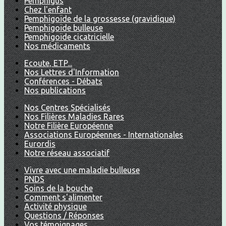
Pemphigus
Chez l'enfant
Pemphigoïde de la grossesse (gravidique)
Pemphigoïde bulleuse
Pemphigoïde cicatricielle
Nos médicaments
Ecoute, ETP...
Nos Lettres d'Information
Conférences - Débats
Nos publications
Nos Centres Spécialisés
Nos Filières Maladies Rares
Notre Filière Européenne
Associations Européennes - Internationales
Eurordis
Notre réseau associatif
Vivre avec une maladie bulleuse
PNDS
Soins de la bouche
Comment s'alimenter
Activité physique
Questions / Réponses
Vos témoignages