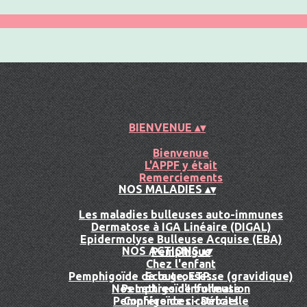
BIENVENUE
▴
▾
Bienvenue
L'APPF y était
Remerciements
NOS MALADIES
▴
▾
Les maladies bulleuses auto-immunes
Dermatose à IGA Linéaire (DIGAL)
Epidermolyse Bulleuse Acquise (EBA)
NOS ACTIONS
▴
▾
Pemphigus
Chez l'enfant
Pemphigoïde de la grossesse (gravidique)
Ecoute, ETP...
Nos Lettres d'Information
Pemphigoïde bulleuse
Pemphigoïde cicatricielle
Conférences - Débats