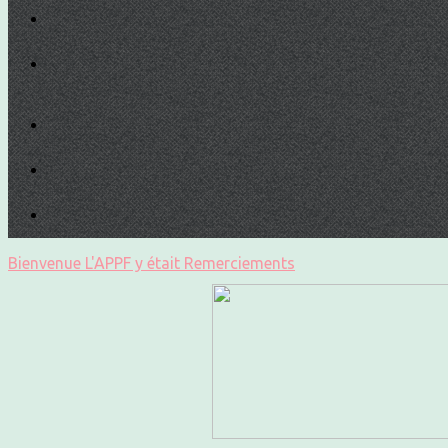
Bienvenue
L'APPF y était
Remerciements