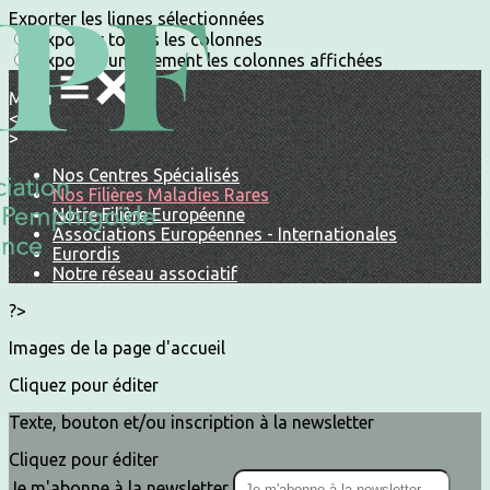
Exporter les lignes sélectionnées
Exporter toutes les colonnes
Exporter uniquement les colonnes affichées
Menu
<
>
Nos Centres Spécialisés
Nos Filières Maladies Rares
Notre Filière Européenne
Associations Européennes - Internationales
Eurordis
Notre réseau associatif
?>
Images de la page d'accueil
Cliquez pour éditer
Texte, bouton et/ou inscription à la newsletter
Cliquez pour éditer
Je m'abonne à la newsletter