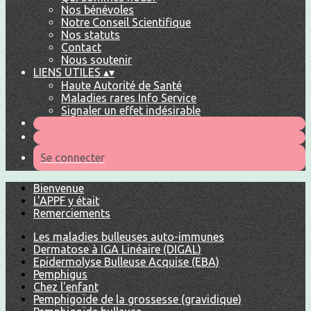
Nos bénévoles
Notre Conseil Scientifique
Nos statuts
Contact
Nous soutenir
LIENS UTILES
▴
▾
Haute Autorité de Santé
Maladies rares Info Service
Signaler un effet indésirable
Se connecter
Bienvenue
L'APPF y était
Remerciements
Les maladies bulleuses auto-immunes
Dermatose à IGA Linéaire (DIGAL)
Epidermolyse Bulleuse Acquise (EBA)
Pemphigus
Chez l'enfant
Pemphigoïde de la grossesse (gravidique)