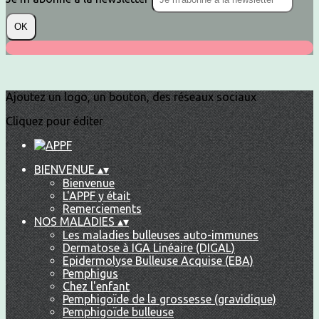
OK
Ajoutez un logo, un bouton, des réseaux sociaux
Cliquez pour éditer
BIENVENUE
▴
▾
Bienvenue
L'APPF y était
Remerciements
NOS MALADIES
▴
▾
Les maladies bulleuses auto-immunes
Dermatose à IGA Linéaire (DIGAL)
Epidermolyse Bulleuse Acquise (EBA)
Pemphigus
Chez l'enfant
Pemphigoïde de la grossesse (gravidique)
Pemphigoïde bulleuse