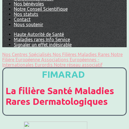
Nos bénévoles
Notre Conseil Scientifique
Nos statuts
Contact
Nous soutenir
Haute Autorité de Santé
Maladies rares Info Service
Signaler un effet indésirable
Nos Centres Spécialisés
Nos Filières Maladies Rares
Notre
Filière Européenne
Associations Européennes -
Internationales
Eurordis
Notre réseau associatif
FIMARAD
La filière Santé Maladies
Rares Dermatologiques