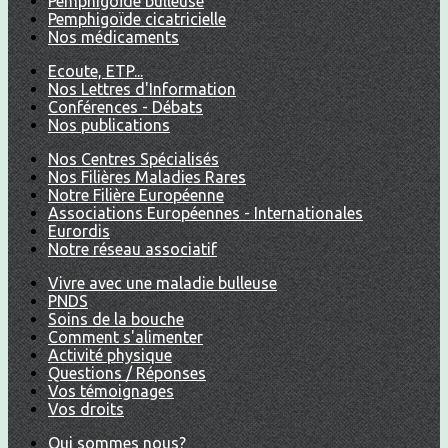
Pemphigoïde bulleuse
Pemphigoïde cicatricielle
Nos médicaments
Ecoute, ETP...
Nos Lettres d'Information
Conférences - Débats
Nos publications
Nos Centres Spécialisés
Nos Filières Maladies Rares
Notre Filière Européenne
Associations Européennes - Internationales
Eurordis
Notre réseau associatif
Vivre avec une maladie bulleuse
PNDS
Soins de la bouche
Comment s'alimenter
Activité physique
Questions / Réponses
Vos témoignages
Vos droits
Qui sommes nous?