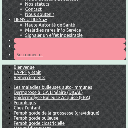
Nos statuts
Contact
Nous soutenir
LIENS UTILES
▴
▾
Haute Autorité de Santé
Maladies rares Info Service
Signaler un effet indésirable
Se connecter
Bienvenue
L'APPF y était
Remerciements
Les maladies bulleuses auto-immunes
Dermatose à IGA Linéaire (DIGAL)
Epidermolyse Bulleuse Acquise (EBA)
Pemphigus
Chez l'enfant
Pemphigoïde de la grossesse (gravidique)
Pemphigoïde bulleuse
Pemphigoïde cicatricielle