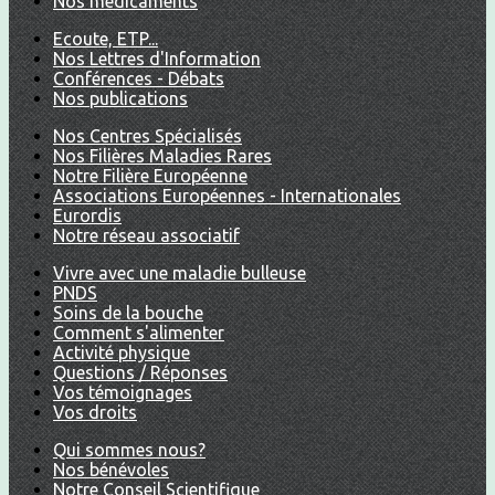
Nos médicaments
Ecoute, ETP...
Nos Lettres d'Information
Conférences - Débats
Nos publications
Nos Centres Spécialisés
Nos Filières Maladies Rares
Notre Filière Européenne
Associations Européennes - Internationales
Eurordis
Notre réseau associatif
Vivre avec une maladie bulleuse
PNDS
Soins de la bouche
Comment s'alimenter
Activité physique
Questions / Réponses
Vos témoignages
Vos droits
Qui sommes nous?
Nos bénévoles
Notre Conseil Scientifique