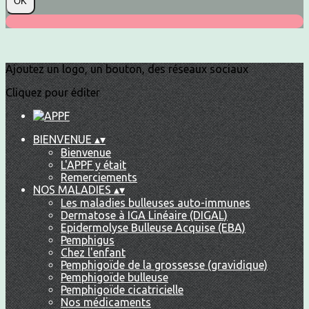
OK
Ajoutez un logo, un bouton, des réseaux sociaux
Cliquez pour éditer
BIENVENUE
▴
▾
Bienvenue
L'APPF y était
Remerciements
NOS MALADIES
▴
▾
Les maladies bulleuses auto-immunes
Dermatose à IGA Linéaire (DIGAL)
Epidermolyse Bulleuse Acquise (EBA)
Pemphigus
Chez l'enfant
Pemphigoïde de la grossesse (gravidique)
Pemphigoïde bulleuse
Pemphigoïde cicatricielle
Nos médicaments