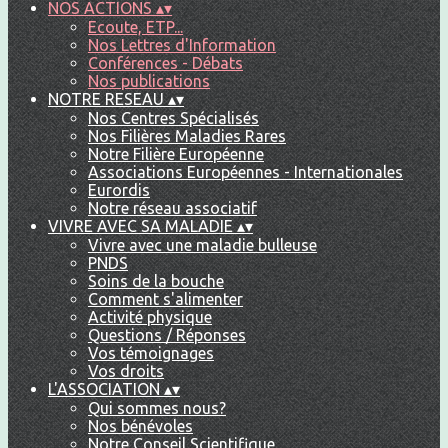
NOS ACTIONS
▴
▾
Ecoute, ETP...
Nos Lettres d'Information
Conférences - Débats
Nos publications
NOTRE RESEAU
▴
▾
Nos Centres Spécialisés
Nos Filières Maladies Rares
Notre Filière Européenne
Associations Européennes - Internationales
Eurordis
Notre réseau associatif
VIVRE AVEC SA MALADIE
▴
▾
Vivre avec une maladie bulleuse
PNDS
Soins de la bouche
Comment s'alimenter
Activité physique
Questions / Réponses
Vos témoignages
Vos droits
L'ASSOCIATION
▴
▾
Qui sommes nous?
Nos bénévoles
Notre Conseil Scientifique