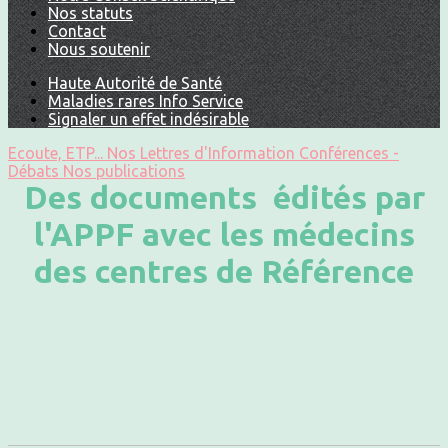
Nos statuts
Contact
Nous soutenir
Haute Autorité de Santé
Maladies rares Info Service
Signaler un effet indésirable
Ecoute, ETP...
Nos Lettres d'Information
Conférences -
Débats
Nos publications
Des documents édités par
l'APPF avec les médecins
des centres de Référence