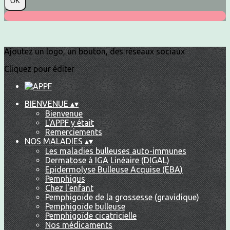
OK
Ajoutez un logo, un bouton, des réseaux sociaux
Cliquez pour éditer
BIENVENUE
▴
▾
Bienvenue
L'APPF y était
Remerciements
NOS MALADIES
▴
▾
Les maladies bulleuses auto-immunes
Dermatose à IGA Linéaire (DIGAL)
Epidermolyse Bulleuse Acquise (EBA)
Pemphigus
Chez l'enfant
Pemphigoïde de la grossesse (gravidique)
Pemphigoïde bulleuse
Pemphigoïde cicatricielle
Nos médicaments