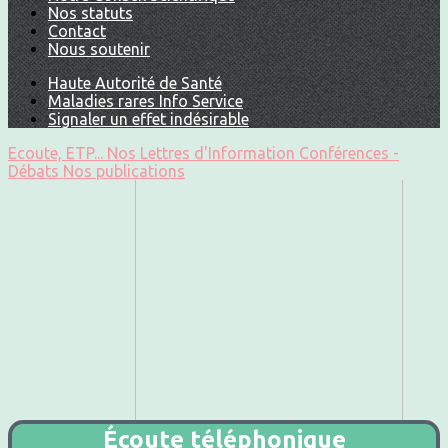
Nos statuts
Contact
Nous soutenir
Haute Autorité de Santé
Maladies rares Info Service
Signaler un effet indésirable
Ecoute, ETP...
Nos Lettres d'Information
Conférences -
Débats
Nos publications
Écoute téléphonique