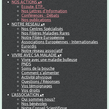
NOS ACTIONS
▴
▾
Ecoute, ETP...
Nos Lettres d'Information
Conférences - Débats
Nos publications
NOTRE RESEAU
▴
▾
Nos Centres Spécialisés
Nos Filières Maladies Rares
Notre Filière Européenne
Associations Européennes - Internationales
Eurordis
Notre réseau associatif
VIVRE AVEC SA MALADIE
▴
▾
Vivre avec une maladie bulleuse
PNDS
Soins de la bouche
Comment s'alimenter
Activité physique
Questions / Réponses
Vos témoignages
Vos droits
L'ASSOCIATION
▴
▾
Qui sommes nous?
Nos bénévoles
Notre Conseil Scientifique