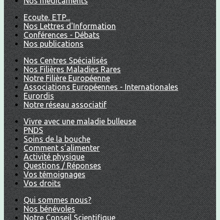
Nos médicaments
Ecoute, ETP...
Nos Lettres d'Information
Conférences - Débats
Nos publications
Nos Centres Spécialisés
Nos Filières Maladies Rares
Notre Filière Européenne
Associations Européennes - Internationales
Eurordis
Notre réseau associatif
Vivre avec une maladie bulleuse
PNDS
Soins de la bouche
Comment s'alimenter
Activité physique
Questions / Réponses
Vos témoignages
Vos droits
Qui sommes nous?
Nos bénévoles
Notre Conseil Scientifique