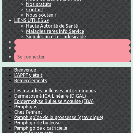
Nos statuts
Contact
Nous soutenir
LIENS UTILES
▴
▾
Haute Autorité de Santé
Maladies rares Info Service
Signaler un effet indésirable
Se connecter
Bienvenue
L'APPF y était
Remerciements
Les maladies bulleuses auto-immunes
Dermatose à IGA Linéaire (DIGAL)
Epidermolyse Bulleuse Acquise (EBA)
Pemphigus
Chez l'enfant
Pemphigoïde de la grossesse (gravidique)
Pemphigoïde bulleuse
Pemphigoïde cicatricielle