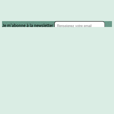
Je m'abonne à la newsletter
OK
Plan du site
Licences
Mentions légales
CGUV
Paramétrer vos cookies
Se connecter
Propulsé par AssoConnect, le logiciel des
associations Médico-Sociales
Vos choix en matière de confidentialité
Notification lors de la collecte