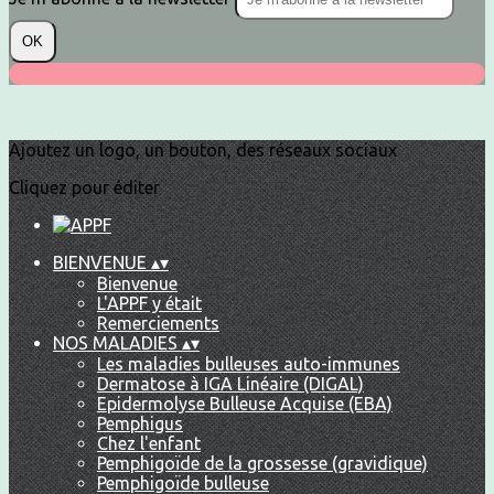
OK
Ajoutez un logo, un bouton, des réseaux sociaux
Cliquez pour éditer
BIENVENUE
▴
▾
Bienvenue
L'APPF y était
Remerciements
NOS MALADIES
▴
▾
Les maladies bulleuses auto-immunes
Dermatose à IGA Linéaire (DIGAL)
Epidermolyse Bulleuse Acquise (EBA)
Pemphigus
Chez l'enfant
Pemphigoïde de la grossesse (gravidique)
Pemphigoïde bulleuse