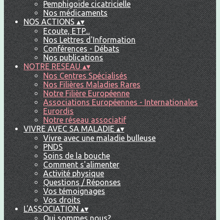
Pemphigoïde cicatricielle
Nos médicaments
NOS ACTIONS
▴
▾
Ecoute, ETP...
Nos Lettres d'Information
Conférences - Débats
Nos publications
NOTRE RESEAU
▴
▾
Nos Centres Spécialisés
Nos Filières Maladies Rares
Notre Filière Européenne
Associations Européennes - Internationales
Eurordis
Notre réseau associatif
VIVRE AVEC SA MALADIE
▴
▾
Vivre avec une maladie bulleuse
PNDS
Soins de la bouche
Comment s'alimenter
Activité physique
Questions / Réponses
Vos témoignages
Vos droits
L'ASSOCIATION
▴
▾
Qui sommes nous?