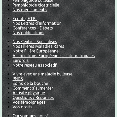
Pemphigoïde bulleuse
Pemphigoïde cicatricielle
Nos médicaments
Ecoute, ETP...
Nos Lettres d'Information
Conférences - Débats
Nos publications
Nos Centres Spécialisés
Nos Filières Maladies Rares
Notre Filière Européenne
Associations Européennes - Internationales
Eurordis
Notre réseau associatif
Vivre avec une maladie bulleuse
PNDS
Soins de la bouche
Comment s'alimenter
Activité physique
Questions / Réponses
Vos témoignages
Vos droits
Qui sommes nous?