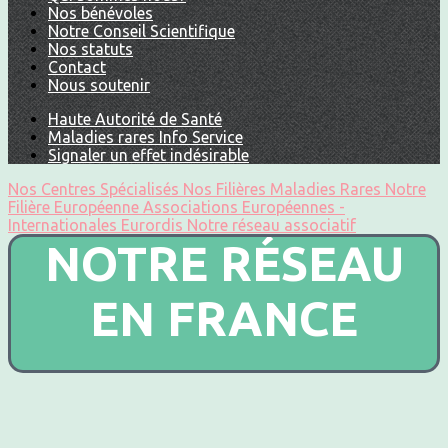
Nos bénévoles
Notre Conseil Scientifique
Nos statuts
Contact
Nous soutenir
Haute Autorité de Santé
Maladies rares Info Service
Signaler un effet indésirable
Nos Centres Spécialisés
Nos Filières Maladies Rares
Notre
Filière Européenne
Associations Européennes -
Internationales
Eurordis
Notre réseau associatif
NOTRE RÉSEAU
EN FRANCE