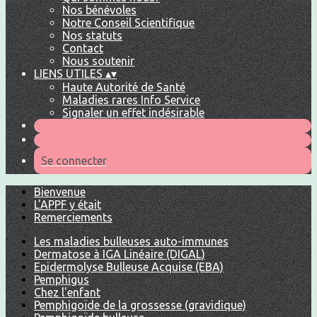
Nos bénévoles
Notre Conseil Scientifique
Nos statuts
Contact
Nous soutenir
LIENS UTILES
▴
▾
Haute Autorité de Santé
Maladies rares Info Service
Signaler un effet indésirable
Se connecter
Bienvenue
L'APPF y était
Remerciements
Les maladies bulleuses auto-immunes
Dermatose à IGA Linéaire (DIGAL)
Epidermolyse Bulleuse Acquise (EBA)
Pemphigus
Chez l'enfant
Pemphigoïde de la grossesse (gravidique)